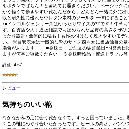
をボタンでぱちん！と留めてお履きください。 ベーシック
かく軽くて歩きやすい靴なんだから、どんどん一緒に外に出し
収と耐久性に優れたウレタン素材のソールを 一体にすること
♪■インコルジェシリーズはゆったりワイズの3Eです！牛革
す。百貨店や大手通販雑誌でも認められた品質の高さをぜひご堪能
ったり設計♪ 全体的に幅も甲も締め付けなく履きやすいモデ
い。 ※目安表示は一般的な靴のサイズ感を元に当店独自の基
場合があります。 ■発送日： ご注文の翌営業日〜4営業日
ますが何卒ご容赦ください。 ※発送時検品・運送トラブル
評価: 4.67
レビュー
気持ちのいい靴
なかなか私の足に会う靴がなくて、ずっと困っていました。
くこの靴にめぐり合いたかったです。ヒールの高さ、パンツ