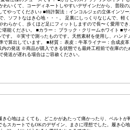
にかわいくて、コーディネートしやすいデザインだから、普段の
てやってください♪ ■特許製法：インコルジェの立体インソー
で、ソフトなはき心地・・・。 足裏にしっくりなじんで、軽く
もやわらかく、歩くほど足にフィットしますので長〜く愛用でき
ください。 ■カラー： ブラック・クリームホワイト ■サイズ：
ルです。 ※実寸で測ったものです。天然素材を使用し、ハン
準で算出しています。 ■材質： 表皮：牛革ライナー：合成皮
以内の発送 ※商品が購入できる状態でも最終工程前で在庫の
等で発送が遅れる場合はご容赦ください。
履き心地はよくても、どこかがあたって痛かったり、ベルトが
でもスカートでもOKのデザイン、まさに理想でした。履き心