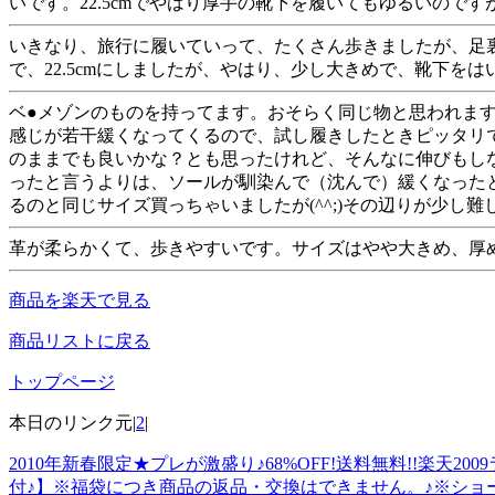
いです。22.5cmでやはり厚手の靴下を履いてもゆるいのです
いきなり、旅行に履いていって、たくさん歩きましたが、足裏
で、22.5cmにしましたが、やはり、少し大きめで、靴下
ベ●メゾンのものを持ってます。おそらく同じ物と思われま
感じが若干緩くなってくるので、試し履きしたときピッタリ
のままでも良いかな？とも思ったけれど、そんなに伸びもし
ったと言うよりは、ソールが馴染んで（沈んで）緩くなった
るのと同じサイズ買っちゃいましたが(^^;)その辺りが少
革が柔らかくて、歩きやすいです。サイズはやや大きめ、厚
商品を楽天で見る
商品リストに戻る
トップページ
本日のリンク元|
2
|
2010年新春限定★プレが激盛り♪68%OFF!送料無料!!楽
付♪】※福袋につき商品の返品・交換はできません。♪※ショ