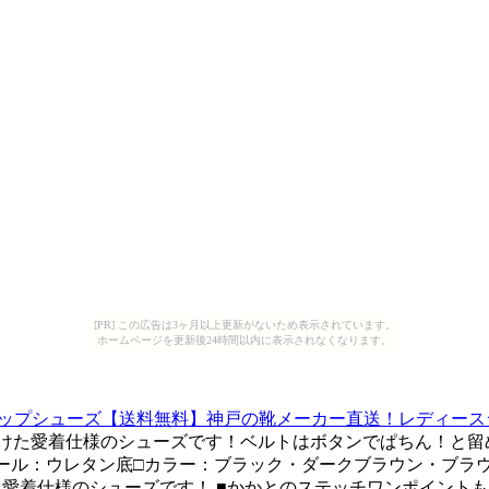
[PR] この広告は3ヶ月以上更新がないため表示されています。
ホームページを更新後24時間以内に表示されなくなります。
ラップシューズ【送料無料】神戸の靴メーカー直送！レディースシューズ通
た愛着仕様のシューズです！ベルトはボタンでぱちん！と留めて
/ ソール：ウレタン底□カラー：ブラック・ダークブラウン・ブラ
愛着仕様のシューズです！ ■かかとのステッチワンポイントも