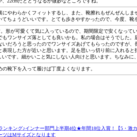
が、22cmだとどうなるか微妙なところですね。
にやわらかくフィットするし、また、靴擦れもぜんぜんしませんで
をはいてちょうどいいです。とても歩きやすかったので、今度、
す。形が可愛くて気に入っているので、期間限定で安くなって
でもワンサイズ落としても良いかも。私の場合はそうでした。
ないだろうと思ったのでワンサイズあげてもらったのですが、
と表現した方が近いと思います。足を思いっ切り前に入れると
し難しいです。細かいこと気にしない人向けと思います。ちなみ
めの靴下を入って履けば丁度よくなります。
天2009ランキング♪インナー部門上半期4位★年間18位入賞！【
ーツはMサイズとなります