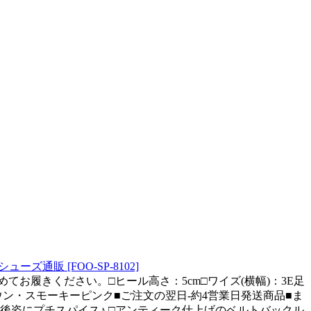
販 [FOO-SP-8102]
お履きください。□ヒール高さ：5cm□ワイズ(横幅)：3E足
ウン・スモーキーピンク■ご注文の翌日-約4営業日発送商品■ま
後姿にプチスパイス♪ □アンティーク仕上げのベルトバックル