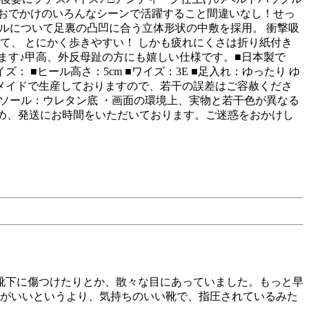
おでかけのいろんなシーンで活躍すること間違いなし！せっ
ルについて足裏の凸凹に合う立体形状の中敷を採用。 衝撃吸
て、 とにかく歩きやすい！ しかも疲れにくさは折り紙付き
ます♪甲高、外反母趾の方にも嬉しい仕様です。■日本製で
 ■ヒール高さ：5cm ■ワイズ：3E ■足入れ：ゆったり ゆ
ドメイドで生産しておりますので、若干の誤差はご容赦くださ
革ソール：ウレタン底 ・画面の環境上、実物と若干色が異なる
ため、発送にお時間をいただいております。ご迷惑をおかけし
靴下に傷つけたりとか、散々な目にあっていました。もっと早
地がいいというより、気持ちのいい靴で、指圧されているみた