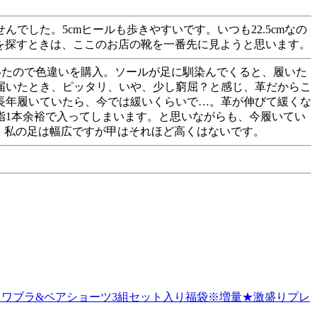
した。5cmヒールも歩きやすいです。いつも22.5cmなの
靴を探すときは、ここのお店の靴を一番先に見ようと思います。
いたので色違いを購入。ソールが足に馴染んでくると、履いた
届いたとき、ピッタリ、いや、少し窮屈？と感じ、革だからこ
長年履いていたら、今では緩いくらいで…。革が伸びて緩くな
指1本余裕で入ってしまいます。と思いながらも、今履いてい
に、私の足は幅広ですが甲はそれほど高くはないです。
5・激カワブラ&ペアショーツ3組セット入り福袋※増量★激盛りプレ