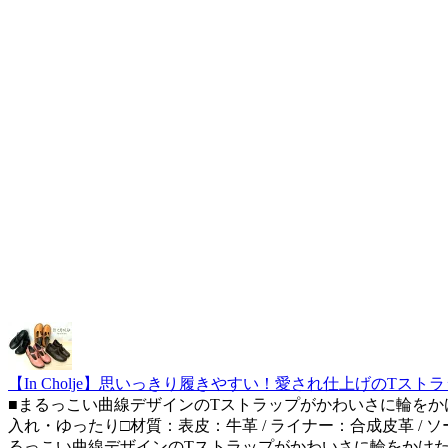
【In Cholje】思いっきり履きやすい！愛され仕上げのTスト
■まるっこい曲線デザインのTストラップがかわいさに輪をかけ
入れ・ゆったり□材質：表皮：牛革 / ライナー：合成皮革 
るっこい曲線デザインのTストラップがかわいさに輪をかけた