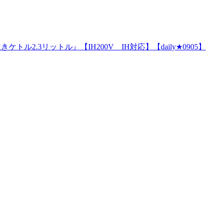
.3リットル』【IH200V IH対応】【daily★0905】